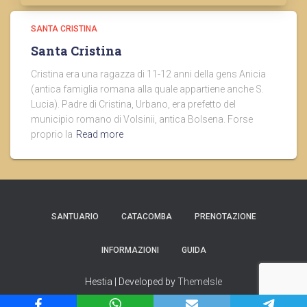
SANTA CRISTINA
Santa Cristina
Cristina era una ragazza di 11-12 anni della gens Anicia
(antica famiglia romana alla quale appartiene anche S.
Lucia). Padre di Cristina, Urbano, era prefetto del
municipio romano di Volsinii, antica Bolsena. Forse
proprio la
Read more
SANTUARIO
CATACOMBA
PRENOTAZIONE
INFORMAZIONI
GUIDA
Hestia | Developed by
ThemeIsle