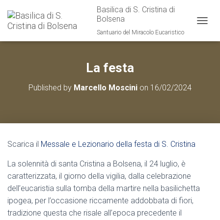
Basilica di S. Cristina di
Bolsena
T
Santuario del Miracolo Eucaristico
O
G
G
La festa
L
E
N
Published by
Marcello Moscini
on
16/02/2024
A
V
I
G
A
T
Scarica il
Messale e Lezionario della festa di S. Cristina
I
O
La solennità di santa Cristina a Bolsena, il 24 luglio, è
N
caratterizzata, il giorno della vigilia, dalla celebrazione
dell’eucaristia sulla tomba della martire nella basilichetta
ipogea, per l’occasione riccamente addobbata di fiori,
tradizione questa che risale all’epoca precedente il