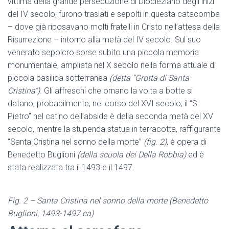
vittima della grande persecuzione di Diocleziano degli inizi
del IV secolo, furono traslati e sepolti in questa catacomba
– dove già riposavano molti fratelli in Cristo nell’attesa della
Risurrezione – intorno alla metà del IV secolo. Sul suo
venerato sepolcro sorse subito una piccola memoria
monumentale, ampliata nel X secolo nella forma attuale di
piccola basilica sotterranea
(detta “Grotta di Santa
Cristina”)
. Gli affreschi che ornano la volta a botte si
datano, probabilmente, nel corso del XVI secolo; il “S.
Pietro” nel catino dell’abside è della seconda metà del XV
secolo, mentre la stupenda statua in terracotta, raffigurante
“Santa Cristina nel sonno della morte”
(fig. 2)
, è opera di
Benedetto Buglioni
(della scuola dei Della Robbia)
ed è
stata realizzata tra il 1493 e il 1497.
Fig. 2 – Santa Cristina nel sonno della morte (Benedetto
Buglioni, 1493-1497 ca)