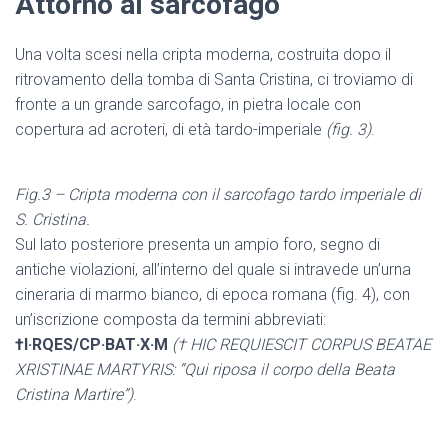
Attorno al sarcofago
Una volta scesi nella cripta moderna, costruita dopo il
ritrovamento della tomba di Santa Cristina, ci troviamo di
fronte a un grande sarcofago, in pietra locale con
copertura ad acroteri, di età tardo-imperiale
(fig. 3)
.
Fig.3 – Cripta moderna con il sarcofago tardo imperiale di
S. Cristina.
Sul lato posteriore presenta un ampio foro, segno di
antiche violazioni, all’interno del quale si intravede un’urna
cineraria di marmo bianco, di epoca romana (fig. 4), con
un’iscrizione composta da termini abbreviati:
†I·RQES/CP·BAT·X·M
(† HIC REQUIESCIT CORPUS BEATAE
XRISTINAE MARTYRIS: “Qui riposa il corpo della Beata
Cristina Martire”)
.