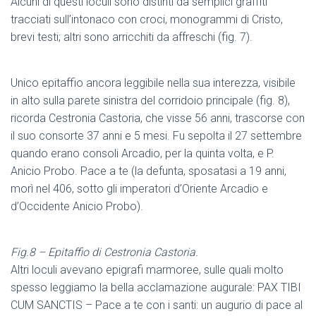
Alcuni di questi loculi sono distinti da semplici graffiti
tracciati sull’intonaco con croci, monogrammi di Cristo,
brevi testi; altri sono arricchiti da affreschi (fig. 7).
Unico epitaffio ancora leggibile nella sua interezza, visibile
in alto sulla parete sinistra del corridoio principale (fig. 8),
ricorda Cestronia Castoria, che visse 56 anni, trascorse con
il suo consorte 37 anni e 5 mesi. Fu sepolta il 27 settembre
quando erano consoli Arcadio, per la quinta volta, e P.
Anicio Probo. Pace a te (la defunta, sposatasi a 19 anni,
morì nel 406, sotto gli imperatori d’Oriente Arcadio e
d’Occidente Anicio Probo).
Fig.8 – Epitaffio di Cestronia Castoria.
Altri loculi avevano epigrafi marmoree, sulle quali molto
spesso leggiamo la bella acclamazione augurale: PAX TIBI
CUM SANCTIS – Pace a te con i santi: un augurio di pace al