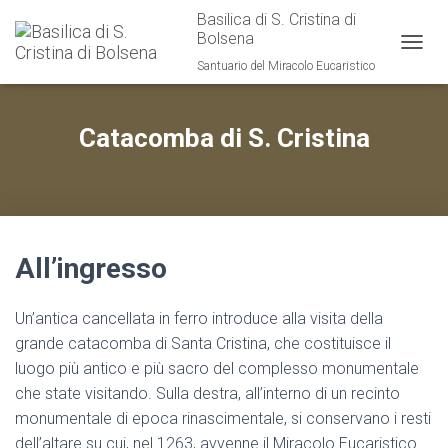
Basilica di S. Cristina di
Bolsena
T
Santuario del Miracolo Eucaristico
O
G
G
Catacomba di S. Cristina
L
E
N
A
V
I
G
All’ingresso
A
T
I
Un’antica cancellata in ferro introduce alla visita della
O
grande catacomba di Santa Cristina, che costituisce il
N
luogo più antico e più sacro del complesso monumentale
che state visitando. Sulla destra, all’interno di un recinto
monumentale di epoca rinascimentale, si conservano i resti
dell’altare su cui, nel 1263, avvenne il Miracolo Eucaristico