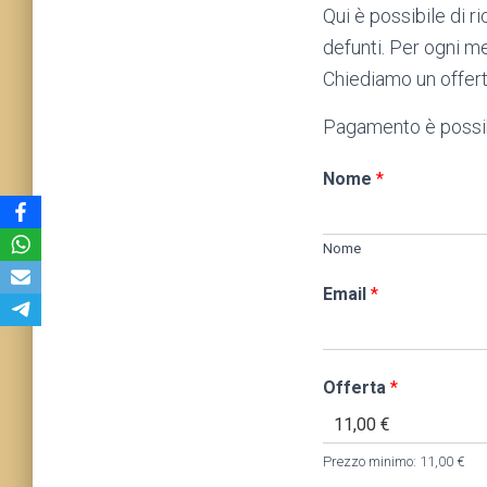
Qui è possibile di r
defunti. Per ogni m
Chiediamo un offert
Pagamento è possib
Nome
*
Nome
Email
*
N
Offerta
*
o
m
e
Prezzo minimo: 11,00 €
d