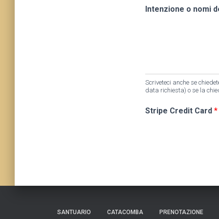
e
Intenzione o nomi d
i
I
n
t
e
n
z
i
Scriveteci anche se chiedete
data richiesta) o se la chi
o
n
Stripe Credit Card
*
e
SANTUARIO
CATACOMBA
PRENOTAZIONE