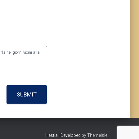
a nei giorni vicini alla
SUBMIT
Hestia | Developed by
ThemeIsle