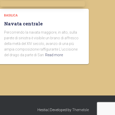
BASILICA
Navata centrale
Percorrendo la navata maggiore, in alto, sulla
parete di sinistra è visibile un brano di affresco
della metà del XIV secolo, avanzo di una più
ampia composizione raffigurante L’uccisione
del drago da parte di San
Read more
Hestia | Developed by
ThemeIsle