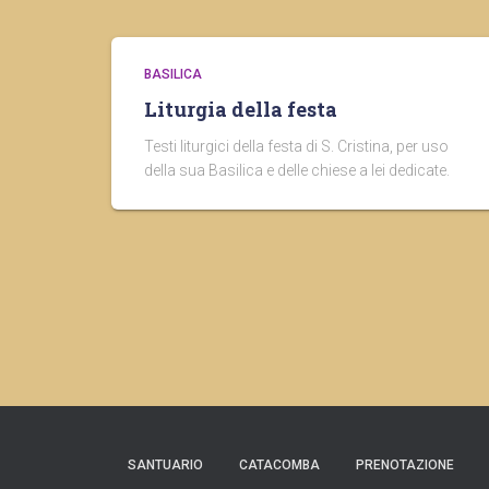
BASILICA
Liturgia della festa
Testi liturgici della festa di S. Cristina, per uso
della sua Basilica e delle chiese a lei dedicate.
SANTUARIO
CATACOMBA
PRENOTAZIONE