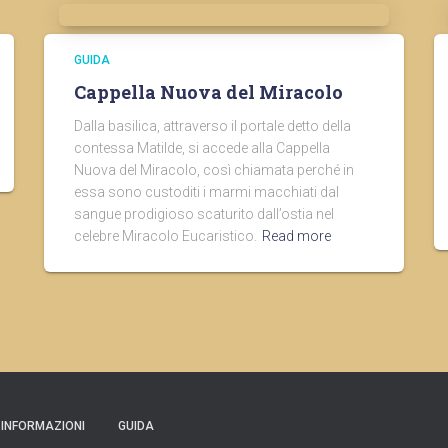
GUIDA
Cappella Nuova del Miracolo
Dalla basilica, attraverso il portale detto della
contessa Matilde, si accede alla Cappella
Nuova del Miracolo, così chiamata perché in
essa sono custoditi i marmi macchiati dal
sangue prodigioso scaturito dall’ostia nel
celebre Miracolo Eucaristico.
Read more
INFORMAZIONI
GUIDA