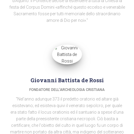
d’Aquino. Il Pontefice decise di estendere a tutta la Chiesa la
festa del Corpus Domini «affinché questo eccelso e venerabile
Sacramento fosse per tutti memoriale dello straordinario
amore di Dio per noi»."
Giovanni Battista de Rossi
FONDATORE DELL'ARCHEOLOGIA CRISTIANA
"Nel'anno adunque 373 il predetto oratorio ed altare già
esistevano; ed esisteva quivi il venerato sepolcro, per quale
era stato fatto il locus orationis ed il santuario a spese d'una
parte della preesistente cristiana necropoli. Ciò basta a
certificare, che l'obietto del culto in quel luogo fu un corpo di
martire non portato da altra città, ma indigeno del sotteraneo