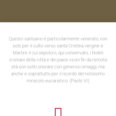
Questo santuario è particolarmente venerato, non
solo per il culto verso santa Cristina vergine e
Martire il cui sepolcro, qui conservato, i fedeli
cristiani della città e dei paesi vicini fin da remota
età son soliti onorare con generosi omaggi, ma
anche e soprattutto per il ricordo del notissimo
miracolo eucaristico. (Paolo VI)