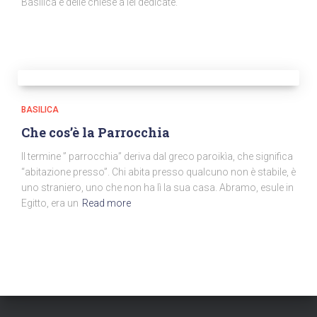
Basilica e delle chiese a lei dedicate.
BASILICA
Che cos’è la Parrocchia
Il termine ” parrocchia” deriva dal greco paroikìa, che significa
“abitazione presso”. Chi abita presso qualcuno non è stabile, è
uno straniero, uno che non ha lì la sua casa. Abramo, esule in
Egitto, era un
Read more