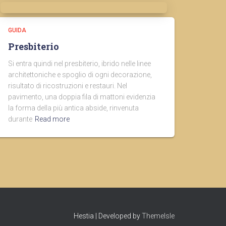
GUIDA
Presbiterio
Si entra quindi nel presbiterio, ibrido nelle linee
architettoniche e spoglio di ogni decorazione,
risultato di ricostruzioni e restauri. Nel
pavimento, una doppia fila di mattoni evidenzia
la forma della più antica abside, rinvenuta
durante
Read more
Hestia | Developed by
ThemeIsle