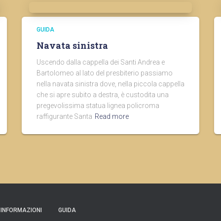
GUIDA
Navata sinistra
Uscendo dalla cappella dei Santi Andrea e
Bartolomeo al lato del presbiterio passiamo
nella navata sinistra dove, nella piccola cappella
che si apre subito a destra, è custodita una
pregevolissima statua lignea policroma
raffigurante Santa
Read more
INFORMAZIONI
GUIDA