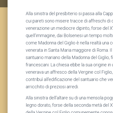
Alla sinistra del presbiterio si passa alla Ca
cui pareti sono misere tracce di affreschi di 
venerazione un mediocre dipinto, forse del XVI
quell’immagine, dai Bolsenesi un tempo mol
come Madonna del Giglio è nella realtà una c
venerata in Santa Maria maggiore di Roma. Il 
santuario mariano della Madonna del Giglio, fi
francescani. La chiesa ebbe la sua origine i
venerava un affresco della Vergine col Figlio
contribuì all’edificazione del santuario che ve
arricchito di preziosi arredi.
Alla sinistra dell’altare su di una mensola p
legno dorato, forse della seconda metà del XV
della Vergine col Figlio comunemente cono