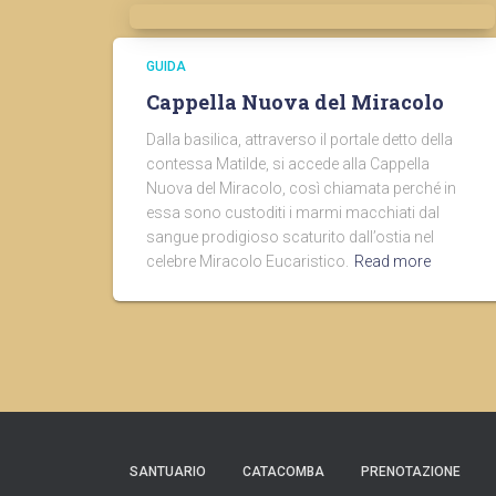
GUIDA
Cappella Nuova del Miracolo
Dalla basilica, attraverso il portale detto della
contessa Matilde, si accede alla Cappella
Nuova del Miracolo, così chiamata perché in
essa sono custoditi i marmi macchiati dal
sangue prodigioso scaturito dall’ostia nel
celebre Miracolo Eucaristico.
Read more
SANTUARIO
CATACOMBA
PRENOTAZIONE