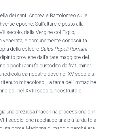
ppella dei santi Andrea e Bartolomeo sulle
diverse epoche. Sull’altare è posto alla
I secolo, della Vergine col Figlio;
to venerata, e comunemente conosciuta
opia della celebre
Salus Popoli Romani
dipinto proviene dall’altare maggiore del
no a pochi anni fa custodito da frati minori
n un’edicola campestre dove nel XV secolo si
, ritenuto miracoloso. La fama dell’immagine
nne poi, nel XVIII secolo, ricostruito e
oggia una preziosa macchina processionale in
III secolo, che racchiude una più tarda tela
sciuta come Madonna di maggio perché era