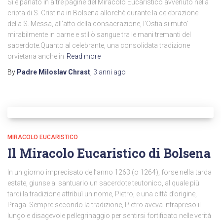
Si è parlato in altre pagine del Miracolo Eucaristico avvenuto nella
cripta di S. Cristina in Bolsena allorchè durante la celebrazione
della S. Messa, all’atto della consacrazione, l’Ostia si muto’
mirabilmente in carne e stillò sangue tra le mani tremanti del
sacerdote.Quanto al celebrante, una consolidata tradizione
orvietana anche in
Read more
By
Padre Miloslav Chrast
,
3 anni
ago
MIRACOLO EUCARISTICO
Il Miracolo Eucaristico di Bolsena
In un giorno imprecisato dell’anno 1263 (o 1264), forse nella tarda
estate, giunse al santuario un sacerdote teutonico, al quale più
tardi la tradizione attribuì un nome, Pietro, e una città d’origine,
Praga. Sempre secondo la tradizione, Pietro aveva intrapreso il
lungo e disagevole pellegrinaggio per sentirsi fortificato nelle verità