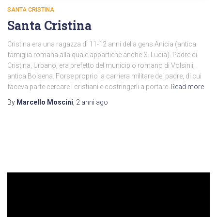
SANTA CRISTINA
Santa Cristina
Cristina era una ragazza di 11-12 anni della gens Anicia (antica
famiglia romana alla quale appartiene anche S. Lucia). Padre di
Cristina, Urbano, era prefetto del municipio romano di Volsinii,
antica Bolsena. Forse proprio la carriera militare del padre, di cui
faceva parte cercare i cristiani e costringerli a portare
Read more
By
Marcello Moscini
,
2 anni
ago