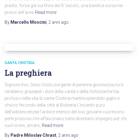
presto, forse già sul finire del IV secolo, una basilica sorse nei
pressi dell’area
Read more
By
Marcello Moscini
,
2 anni
ago
SANTA CRISTINA
La preghiera
Signore mio, Gesù Cristo,sorgente di perenne giovinezza,noi ti
rendiamo grazieper i doni della carità e della fortezzache hai
profuso nella vita di santa Cristina martire,splendido giglio e
chicco fecondo della città di Bolsena.L’incanto puro
dell’adolescenzae l’ardore intenso del suo giovane cuoresono
perle preziose che affascinano tuttie diventano impegno per chi
vuol vivere, amare,
Read more
By
Padre Miloslav Chrast
,
2 anni
ago