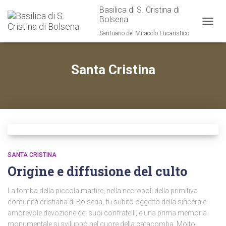
Basilica di S. Cristina di
Bolsena
TOGG
Santuario del Miracolo Eucaristico
NAVIG
Santa Cristina
SANTA CRISTINA
Origine e diffusione del culto
La tomba della piccola martire, nella necropoli della primitiva
comunità cristiana di Bolsena, fu subito oggetto della sincera e
amorevole devozione dei suoi confratelli, e una prima memoria
monumentale si sviluppò nel cuore della catacomba. Molto