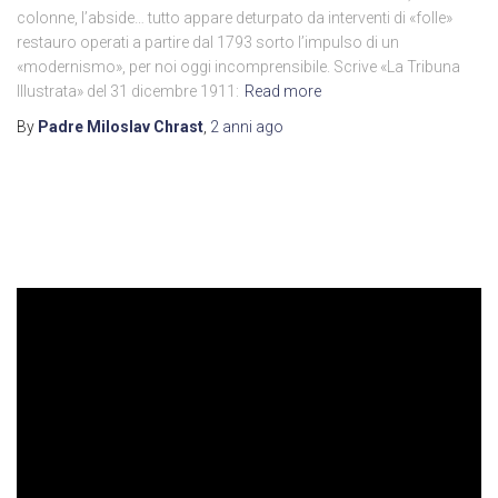
colonne, l’abside… tutto appare deturpato da interventi di «folle»
restauro operati a partire dal 1793 sorto l’impulso di un
«modernismo», per noi oggi incomprensibile. Scrive «La Tribuna
Illustrata» del 31 dicembre 1911:
Read more
By
Padre Miloslav Chrast
,
2 anni
ago