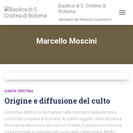
Basilica di S. Cristina di
Bolsena
TOGG
Santuario del Miracolo Eucaristico
NAVIG
Marcello Moscini
SANTA CRISTINA
Origine e diffusione del culto
La tomba della piccola martire, nella necropoli della primitiva
comunità cristiana di Bolsena, fu subito oggetto della sincera e
amorevole devozione dei suoi confratelli, e una prima memoria
monumentale si sviluppò nel cuore della catacomba. Molto