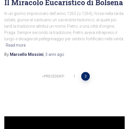
Il Miracolo Eucaristico di Bolsena
In un giorno imprecisato dell’anno 1263 (o 1264), forse nella tarda
estate, giunse al santuario un sacerdote teutonico, al quale più
tardi la tradizione attribuì un nome, Pietro, e una città d’origine,
Praga. Sempre secondo la tradizione, Pietro aveva intrapreso il
lungo e disagevole pellegrinaggio per sentirsi fortificato nelle verità
Read more
By
Marcello Moscini
,
3 anni
ago
Paginazione
PRECEDENTI
1
2
degli
articoli